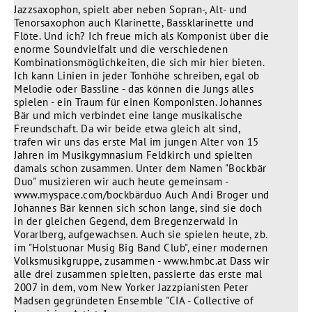
Jazzsaxophon, spielt aber neben Sopran-, Alt- und
Tenorsaxophon auch Klarinette, Bassklarinette und
Flöte. Und ich? Ich freue mich als Komponist über die
enorme Soundvielfalt und die verschiedenen
Kombinationsmöglichkeiten, die sich mir hier bieten.
Ich kann Linien in jeder Tonhöhe schreiben, egal ob
Melodie oder Bassline - das können die Jungs alles
spielen - ein Traum für einen Komponisten. Johannes
Bär und mich verbindet eine lange musikalische
Freundschaft. Da wir beide etwa gleich alt sind,
trafen wir uns das erste Mal im jungen Alter von 15
Jahren im Musikgymnasium Feldkirch und spielten
damals schon zusammen. Unter dem Namen "Bockbär
Duo" musizieren wir auch heute gemeinsam -
www.myspace.com/bockbärduo Auch Andi Broger und
Johannes Bär kennen sich schon lange, sind sie doch
in der gleichen Gegend, dem Bregenzerwald in
Vorarlberg, aufgewachsen. Auch sie spielen heute, zb.
im "Holstuonar Musig Big Band Club", einer modernen
Volksmusikgruppe, zusammen - www.hmbc.at Dass wir
alle drei zusammen spielten, passierte das erste mal
2007 in dem, vom New Yorker Jazzpianisten Peter
Madsen gegründeten Ensemble "CIA - Collective of