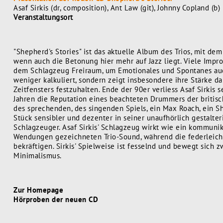
Asaf Sirkis (dr, composition), Ant Law (git), Johnny Copland (b)
Veranstaltungsort
"Shepherd's Stories" ist das aktuelle Album des Trios, mit dem
wenn auch die Betonung hier mehr auf Jazz liegt. Viele Impro
dem Schlagzeug Freiraum, um Emotionales und Spontanes auch 
weniger kalkuliert, sondern zeigt insbesondere ihre Stärke d
Zeitfensters festzuhalten. Ende der 90er verliess Asaf Sirkis 
Jahren die Reputation eines beachteten Drummers der britisch
des sprechenden, des singenden Spiels, ein Max Roach, ein S
Stück sensibler und dezenter in seiner unaufhörlich gestalte
Schlagzeuger. Asaf Sirkis' Schlagzeug wirkt wie ein kommuni
Wendungen gezeichneten Trio-Sound, während die federleich
bekräftigen. Sirkis' Spielweise ist fesselnd und bewegt sich
Minimalismus.
Zur Homepage
Hörproben der neuen CD