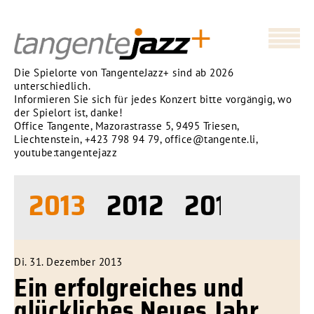
Die Spielorte von TangenteJazz+ sind ab 2026
unterschiedlich.
Informieren Sie sich für jedes Konzert bitte vorgängig, wo
der Spielort ist, danke!
Office Tangente, Mazorastrasse 5, 9495 Triesen,
Liechtenstein,
+423 798 94 79
,
office@tangente.li
,
youtube:tangentejazz
4
2013
2012
2011
201
Di. 31. Dezember 2013
Ein erfolgreiches und
glückliches Neues Jahr